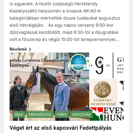
is egyaránt. A festői szépségű Hertelendy
Kastélyszálló helyszínén a lovasok AK-A0-A
kategóriákban mérhették össze tudásukat augusztus
első hétvégéjén. Az egy napos verseny 9:00-kor
díjlovaglással kezdődött, majd 9:30-tól a díjugratásé
volt a főszerep és végül 15:00-tól terepversennyel…
Részletek
DÍJAK
EREDMÉNYEK
HÍREK
KAPOSVÁR
Véget ért az első kaposvári Fedettpályás