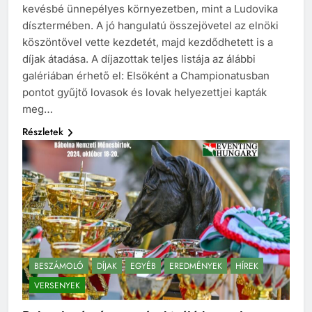
kevésbé ünnepélyes környezetben, mint a Ludovika
dísztermében. A jó hangulatú összejövetel az elnöki
köszöntővel vette kezdetét, majd kezdődhetett is a
díjak átadása. A díjazottak teljes listája az álábbi
galériában érhető el: Elsőként a Championatusban
pontot gyűjtő lovasok és lovak helyezettjei kapták
meg…
Részletek
BESZÁMOLÓ
DÍJAK
EGYÉB
EREDMÉNYEK
HÍREK
VERSENYEK