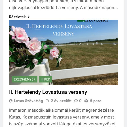
első versenynapján pénteken, a szokott módon
díjlovaglással kezdődött a verseny. A második napon…
Részletek
EREDMÉNYEK
HÍREK
II. Hertelendy Lovastusa verseny
Lovas Szövetség
2 év ezelőtt
0
5 perc
Immáron második alkalommal került megrendezésre
Kutas, Kozmapusztán lovastusa verseny, amely most
is szép számmal vonzott látogatókat és versenyzőket