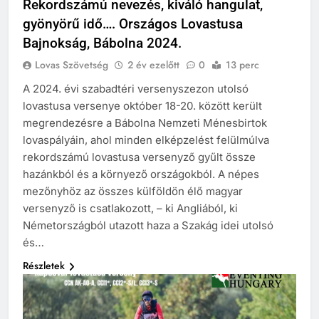
Rekordszámú nevezés, kiváló hangulat,
gyönyörű idő…. Országos Lovastusa
Bajnokság, Bábolna 2024.
Lovas Szövetség
2 év ezelőtt
0
13 perc
A 2024. évi szabadtéri versenyszezon utolsó
lovastusa versenye október 18-20. között került
megrendezésre a Bábolna Nemzeti Ménesbirtok
lovaspályáin, ahol minden elképzelést felülmúlva
rekordszámú lovastusa versenyző gyűlt össze
hazánkból és a környező országokból. A népes
mezőnyhöz az összes külföldön élő magyar
versenyző is csatlakozott, – ki Angliából, ki
Németországból utazott haza a Szakág idei utolsó
és…
Részletek