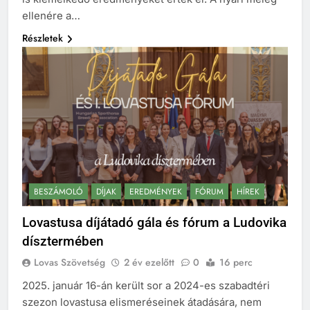
ellenére a…
Részletek
BESZÁMOLÓ
DÍJAK
EREDMÉNYEK
FÓRUM
HÍREK
Lovastusa díjátadó gála és fórum a Ludovika
dísztermében
Lovas Szövetség
2 év ezelőtt
0
16 perc
2025. január 16-án került sor a 2024-es szabadtéri
szezon lovastusa elismeréseinek átadására, nem