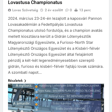
Lovastusa Championatus
Lovas Szövetség
2 év ezelőtt
0
13 perc
2024. március 23-24-én lezajlott a kaposvári Pannon
Lovasakadémián a Fedettpályás Lovastusa
Championatus utolsó fordulója, és a champion avatás
mellett kiosztásra került a Gidrán Lótenyésztők
Magyarországi Egyesülete, a Furioso-North Star
Lótenyésztő Országos Egyesület és a Kisbéri-félvér
Lótenyésztő Országos Egyesület által felajánlott
pénzdíj a két-két legeredményesebben szereplő
gidrán, furioso és kisbéri-félvér fajtájú lovak számára.
A szombati napot…
Részletek