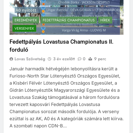
EREDMÉNYEK
FEDETTPÁLYÁS CHAMPIONATUS
HÍREK
VERSENYEK
Fedettpályás Lovastusa Championatus II.
forduló
Lovas Szövetség
3 év ezelőtt
0
9 perc
Január harmadik hétvégéjén lebonyolításra került a
Furioso-North Star Lótenyésztő Országos Egyesület,
a Kisbéri Félvér Lótenyésztő Országos Egyesület, a
Gidrán Lótenyésztők Magyarországi Egyesülete és a
Lovastusa Szakág támogatásával a három fordulósra
tervezett kaposvári Fedettpályás Lovastusa
Championatus sorozat második fordulója. A verseny
ezúttal is az AK, A0 és A kategóriák számára lett kiírva.
A szombati napon CDN-B…