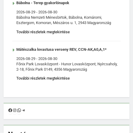
Bábolna - Terep gyakorlónapok
2026-08-29
-
2026-08-30
Bábolna Nemzeti Ménesbirtok, Bábolna, Komáromi,
Esztergom, Komoran, Mészáros u. 1, 2943 Magyarország
További részletek megtekintése
Mátészalka lovastusa verseny REV, CCN-AK,A0,A,1*
2026-08-29
-
2026-08-30
Főnix Park Lovasközpont - Hunor Lovasközpont, Nyírcsaholy,
2-18, Főnix Park 0149, 4356 Magyarország
További részletek megtekintése
Facebook
Instagram
WhatsApp
Telegram