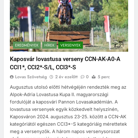
EREDMÉNYEK
HÍREK
VERSENYEK
Kaposvár lovastusa verseny CCN-AK-A0-A
CCI1*, CCI2*-S/L, CCI3*-S
Lovas Szövetség
2 év ezelőtt
0
5 perc
Augusztus utolsó előtti hétvégéjén rendezték meg az
Alpok-Adria Lovastusa Kupa II. magyarországi
fordulóját a kaposvári Pannon Lovasakadémián. A
lovastusa versenyek egyik közkedvelt helyszínén,
Kaposváron 2024. augusztus 23-25. között a CCN-AK
kategóriától egészen CCI3*-S kategóriáig mérettetek
meg a versenyzők. A három napos versenysorozat