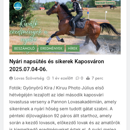
BESZÁMOLÓ
EREDMÉNYEK
HÍREK
Nyári napsütés és sikerek Kaposváron
2025.07.04-06.
Lovas Szövetség
1 év ezelőtt
0
7 perc
Fotók: Gyönyörű Kíra / Kiruu Photo Július első
hétvégéjén lezajlott az idei második kaposvári
lovastusa verseny a Pannon Lovasakadémián, amely
sikerének a nyári hőség sem tudott gátat szabni. A
pénteki díjlovagláson 92 páros állt starthoz, amely
során a kezdő lovasok, előkezdő lovak és az amatőrök
is kiemelkedő eredményeket értek el. A nyári meleg