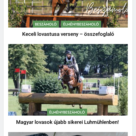
BESZÁMOLÓ
ÉLMÉNYBESZÁMOLÓ
Keceli lovastusa verseny – összefoglaló
ÉLMÉNYBESZÁMOLÓ
Magyar lovasok újabb sikerei Luhmühlenben!