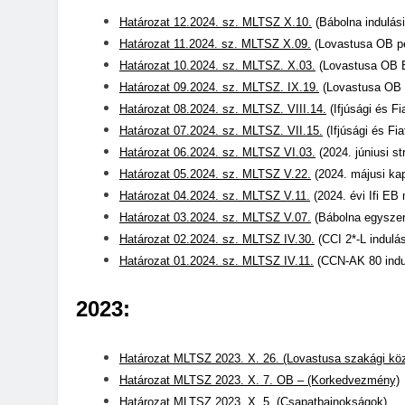
Határozat 12.2024. sz. MLTSZ X.10.
(Bábolna indulás
Határozat 11.2024. sz. MLTSZ X.09.
(Lovastusa OB pé
Határozat 10.2024. sz. MLTSZ. X.03.
(Lovastusa OB 
Határozat 09.2024. sz. MLTSZ. IX.19.
(Lovastusa OB 
Határozat 08.2024. sz. MLTSZ. VIII.14.
(Ifjúsági és F
Határozat 07.2024. sz. MLTSZ. VII.15.
(Ifjúsági és Fia
Határozat 06.2024. sz. MLTSZ VI.03.
(2024. júniusi st
Határozat 05.2024. sz. MLTSZ V.22.
(2024. májusi kap
Határozat 04.2024. sz. MLTSZ V.11.
(2024. évi Ifi EB
Határozat 03.2024. sz. MLTSZ V.07.
(Bábolna egyszer
Határozat 02.2024. sz. MLTSZ IV.30.
(CCI 2*-L indulási
Határozat 01.2024. sz. MLTSZ IV.11.
(CCN-AK 80 indulá
2023:
Határozat MLTSZ 2023. X. 26. (Lovastusa szakági kö
Határozat MLTSZ 2023. X. 7. OB – (Korkedvezmény)
Határozat MLTSZ 2023. X. 5. (Csapatbajnokságok)