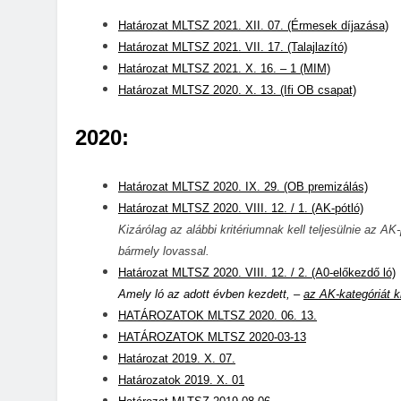
Határozat MLTSZ 2021. XII. 07. (Érmesek díjazása)
Határozat MLTSZ 2021. VII. 17. (Talajlazító)
Határozat MLTSZ 2021. X. 16. – 1 (MIM)
Határozat MLTSZ 2020. X. 13. (Ifi OB csapat)
2020:
Határozat MLTSZ 2020. IX. 29. (OB premizálás)
Határozat MLTSZ 2020. VIII. 12. / 1. (AK-pótló)
Kizárólag az alábbi kritériumnak kell teljesülnie az 
bármely lovassal.
Határozat MLTSZ 2020. VIII. 12. / 2. (A0-előkezdő ló)
Amely ló az adott évben kezdett, –
az AK-kategóriát k
HATÁROZATOK MLTSZ 2020. 06. 13.
HATÁROZATOK MLTSZ 2020-03-13
Határozat 2019. X. 07.
Határozatok 2019. X. 01