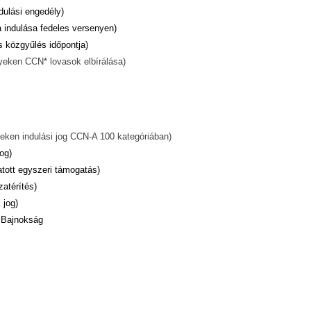
dulási engedély)
a indulása fedeles versenyen)
s közgyűlés időpontja)
yeken CCN* lovasok elbírálása)
eken indulási jog CCN-A 100 kategóriában)
og)
atott egyszeri támogatás)
atérítés)
 jog)
 Bajnokság