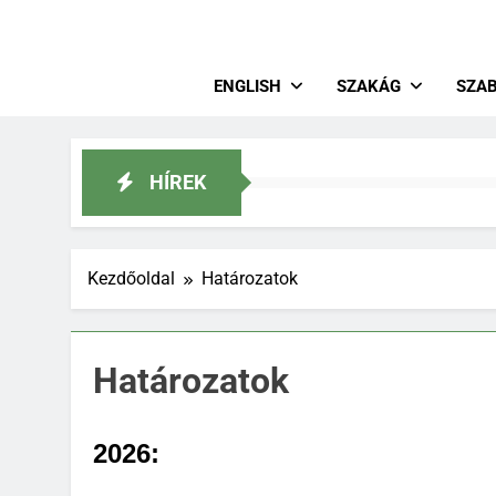
Magya
Lovastusa
ENGLISH
SZAKÁG
SZA
HÍREK
Kezdőoldal
Határozatok
Határozatok
2026: