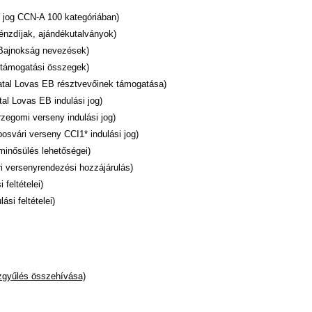
i jog CCN-A 100 kategóriában)
nzdíjak, ajándékutalványok)
Bajnokság nevezések)
támogatási összegek)
iatal Lovas EB résztvevőinek támogatása)
tal Lovas EB indulási jog)
rzegomi verseny indulási jog)
osvári verseny CCI1* indulási jog)
 minősülés lehetőségei)
i versenyrendezési hozzájárulás)
 feltételei)
si feltételei)
zgyűlés összehívása)