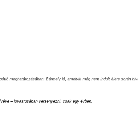
AK-pótló meghatározásában: Bármely ló, amelyik még nem indult élete során h
ivéve
– lovastusában versenyezni, csak egy évben.