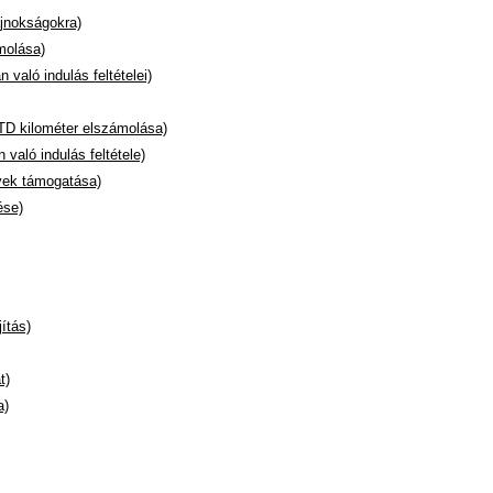
jnokságokra)
molása)
való indulás feltételei)
 TD kilométer elszámolása)
való indulás feltétele)
yek támogatása)
ése)
ítás)
t)
a)