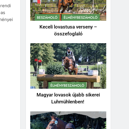
rendi
-as
BESZÁMOLÓ
ÉLMÉNYBESZÁMOLÓ
ményei
Keceli lovastusa verseny –
összefoglaló
ÉLMÉNYBESZÁMOLÓ
Magyar lovasok újabb sikerei
Luhmühlenben!