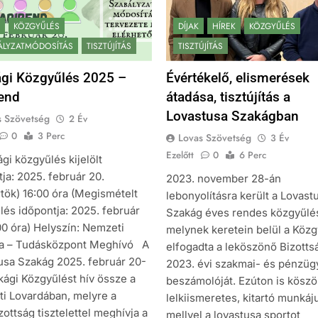
KÖZGYŰLÉS
DÍJAK
HÍREK
KÖZGYŰLÉS
ÁLYZATMÓDOSÍTÁS
TISZTÚJÍTÁS
TISZTÚJÍTÁS
gi Közgyűlés 2025 –
Évértékelő, elismerések
end
átadása, tisztújítás a
Lovastusa Szakágban
s Szövetség
2 Év
0
3 Perc
Lovas Szövetség
3 Év
Ezelőtt
0
6 Perc
gi közgyűlés kijelölt
ja: 2025. február 20.
2023. november 28-án
rtök) 16:00 óra (Megismételt
lebonyolításra került a Lovast
lés időpontja: 2025. február
Szakág éves rendes közgyűlé
00 óra) Helyszín: Nemzeti
melynek keretein belül a Köz
a – Tudásközpont Meghívó A
elfogadta a leköszönő Bizotts
usa Szakág 2025. február 20-
2023. évi szakmai- és pénzüg
kági Közgyűlést hív össze a
beszámolóját. Ezúton is köszö
i Lovardában, melyre a
lelkiismeretes, kitartó munkáj
ottság tisztelettel meghívja a
mellyel a lovastusa sportot