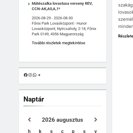
Mátészalka lovastusa verseny REV,
szakág
CCN-AK,A0,A,1*
lovasok
2026-08-29
-
2026-08-30
személ
Főnix Park Lovasközpont - Hunor
minden
Lovasközpont, Nyírcsaholy, 2-18, Főnix
Park 0149, 4356 Magyarország
Részlet
További részletek megtekintése
Facebook
Instagram
WhatsApp
Telegram
Naptár
2026
augusztus
h
k
s
c
p
s
v