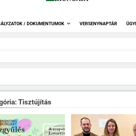
r Lovas Szövetség – Lovastusa 
 Szakág
BÁLYZATOK / DOKUMENTUMOK
VERSENYNAPTÁR
ÜGY
gória:
Tisztújítás