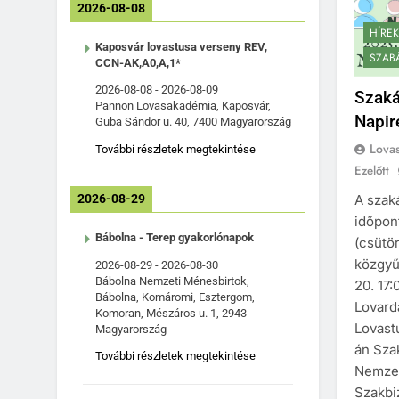
2026-08-08
HÍREK
Kaposvár lovastusa verseny REV,
SZAB
CCN-AK,A0,A,1*
2026-08-08
-
2026-08-09
Szaká
Pannon Lovasakadémia, Kaposvár,
Napir
Guba Sándor u. 40, 7400 Magyarország
Lova
További részletek megtekintése
Ezelőtt
A szaká
2026-08-29
időpont
Bábolna - Terep gyakorlónapok
(csütö
közgyű
2026-08-29
-
2026-08-30
Bábolna Nemzeti Ménesbirtok,
20. 17:
Bábolna, Komáromi, Esztergom,
Lovard
Komoran, Mészáros u. 1, 2943
Lovast
Magyarország
án Sza
További részletek megtekintése
Nemzet
Szakbiz