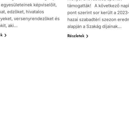
 egyesületeinek képviselőit,
támogatták! A következő napi
at, edzőket, hivatalos
pont szerint sor került a 2023
yeket, versenyrendezőket és
hazai szabadtéri szezon ered
kit, aki…
alapján a Szakág díjainak…
ek
Részletek