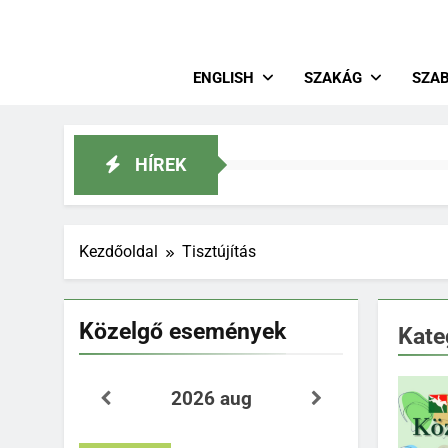
Magya
Lovastusa
ENGLISH
SZAKÁG
SZA
HÍREK
Kezdőoldal
Tisztújítás
Közelgő események
Kate
2026 aug