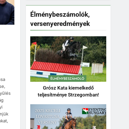
Élménybeszámolók,
versenyeredmények
ÉLMÉNYBESZÁMOLÓ
usa
se,
Grósz Kata kiemelkedő
gyűlés
teljesítménye Strzegomban!
ág
yi
njük
ukat,