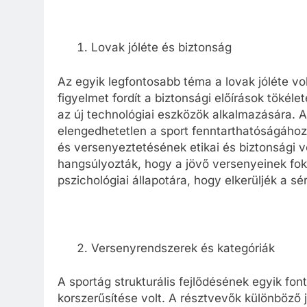
Lovak jóléte és biztonság
Az egyik legfontosabb téma a lovak jóléte vo
figyelmet fordít a biztonsági előírások tökél
az új technológiai eszközök alkalmazására. Az
elengedhetetlen a sport fenntarthatóságához,
és versenyeztetésének etikai és biztonsági v
hangsúlyozták, hogy a jövő versenyeinek fokoz
pszichológiai állapotára, hogy elkerüljék a sé
Versenyrendszerek és kategóriák
A sportág strukturális fejlődésének egyik fo
korszerűsítése volt. A résztvevők különböző 