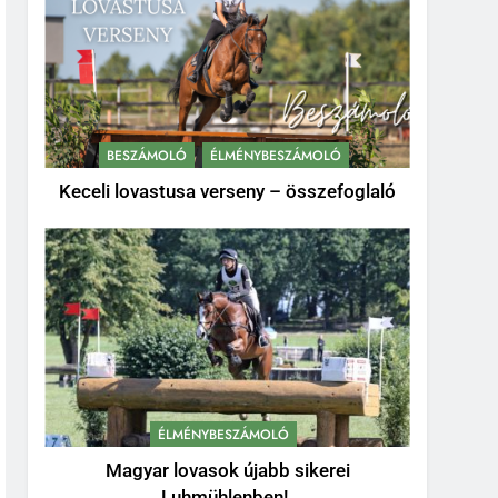
BESZÁMOLÓ
ÉLMÉNYBESZÁMOLÓ
Keceli lovastusa verseny – összefoglaló
ÉLMÉNYBESZÁMOLÓ
Magyar lovasok újabb sikerei
Luhmühlenben!