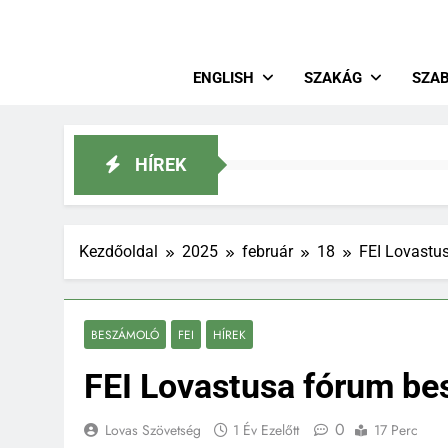
Magya
Lovastusa
ENGLISH
SZAKÁG
SZA
HÍREK
Kezdőoldal
2025
február
18
FEI Lovastu
BESZÁMOLÓ
FEI
HÍREK
FEI Lovastusa fórum b
0
Lovas Szövetség
1 Év Ezelőtt
17 Perc