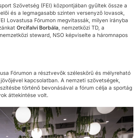
port Szövetség (FEI) központjában gyűltek össze a
elői és a legmagasabb szinten versenyző lovasok,
EI Lovastusa Fórumon megvitassák, milyen irányba
azánkat
Orcifalvi Borbála
, nemzetközi TD, a
 nemzetközi steward, NSO képviselte a háromnapos
usa Fórumon a résztvevők széleskörű és mélyreható
és jövőjével kapcsolatban. A nemzeti szövetségek,
zítésbe történő bevonásával a fórum célja a sportág
k áttekintése volt.