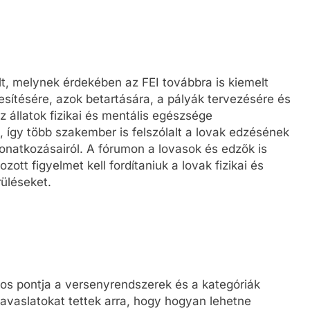
lt, melynek érdekében az FEI továbbra is kiemelt
etesítésére, azok betartására, a pályák tervezésére és
 állatok fizikai és mentális egészsége
 így több szakember is felszólalt a lovak edzésének
onatkozásairól. A fórumon a lovasok és edzők is
ott figyelmet kell fordítaniuk a lovak fizikai és
rüléseket.
ntos pontja a versenyrendszerek és a kategóriák
javaslatokat tettek arra, hogy hogyan lehetne