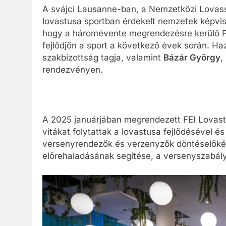
A svájci Lausanne-ban, a Nemzetközi Lovass
lovastusa sportban érdekelt nemzetek képvis
hogy a háromévente megrendezésre kerülő F
fejlődjön a sport a következő évek során. H
szakbizottság tagja, valamint
Bázár György
,
rendezvényen.
A 2025 januárjában megrendezett FEI Lovast
vitákat folytattak a lovastusa fejlődésével 
versenyrendezők és verzenyzők döntéselőkés
előrehaladásának segítése, a versenyszabályo