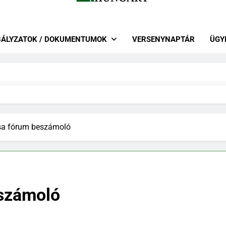
r Lovas Szövetség – Lovastusa 
 Szakág
BÁLYZATOK / DOKUMENTUMOK
VERSENYNAPTÁR
ÜGY
sa fórum beszámoló
eszámoló