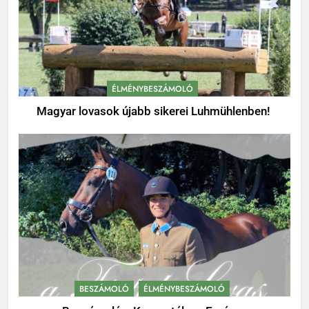
ÉLMÉNYBESZÁMOLÓ
Magyar lovasok újabb sikerei Luhmühlenben!
BESZÁMOLÓ
ÉLMÉNYBESZÁMOLÓ