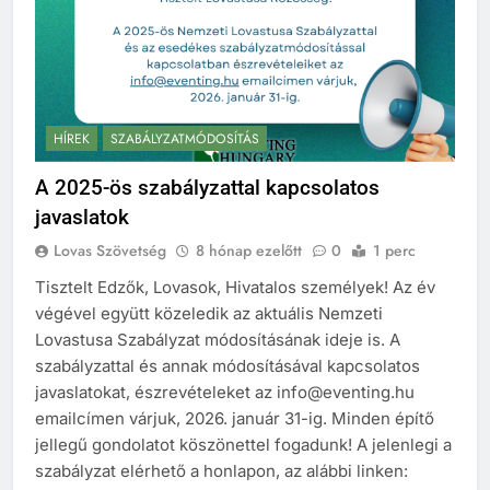
HÍREK
SZABÁLYZATMÓDOSÍTÁS
A 2025-ös szabályzattal kapcsolatos
javaslatok
Lovas Szövetség
8 hónap ezelőtt
0
1 perc
Tisztelt Edzők, Lovasok, Hivatalos személyek! Az év
végével együtt közeledik az aktuális Nemzeti
Lovastusa Szabályzat módosításának ideje is. A
szabályzattal és annak módosításával kapcsolatos
javaslatokat, észrevételeket az info@eventing.hu
emailcímen várjuk, 2026. január 31-ig. Minden építő
jellegű gondolatot köszönettel fogadunk! A jelenlegi a
szabályzat elérhető a honlapon, az alábbi linken: