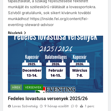
tapasztalatát, a szakág fejlesztésébe fektetett
munkáját és széleskörű rálátását a lovassportokra.
Szívből gratulálunk, sok sikert kívánunk további
munkádhoz! https://inside.fei.org/content/fei-
eventing-steward-advisor
Részletek
HÍREK
VERSENYEK
Fedeles lovastusa versenyek 2025/26
Lovas Szövetség
9 hónap ezelőtt
0
1 perc