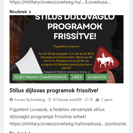
https://military.lovasszovetseg.hu/…/Lovastusa…
Részletek
FEDETTPÁLYÁS CHAMPIONATUS
HÍREK
SZABÁLYOK
Stílus díjlovas programok frissítve!
Lovas Szövetség
8 hónap ezelőtt
0
1 perc
Figyelem Lovasok, a fedeles versenyek stílus
díjlovagló programjai frissítve lettek!
https://military.lovasszovetseg.hu/lovastusa…/pontozok/