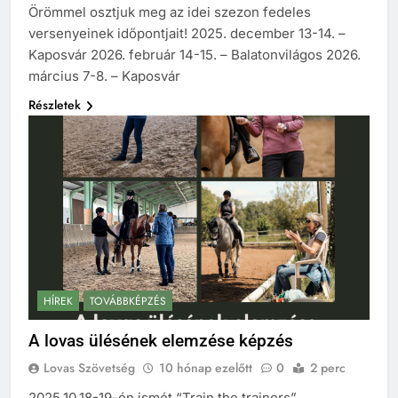
Örömmel osztjuk meg az idei szezon fedeles
versenyeinek időpontjait! 2025. december 13-14. –
Kaposvár 2026. február 14-15. – Balatonvilágos 2026.
március 7-8. – Kaposvár
Részletek
HÍREK
TOVÁBBKÉPZÉS
A lovas ülésének elemzése képzés
Lovas Szövetség
10 hónap ezelőtt
0
2 perc
2025.10.18-19-én ismét “Train the trainers”