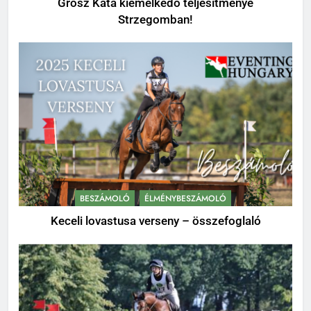
Grósz Kata kiemelkedő teljesítménye
Strzegomban!
BESZÁMOLÓ
ÉLMÉNYBESZÁMOLÓ
Keceli lovastusa verseny – összefoglaló