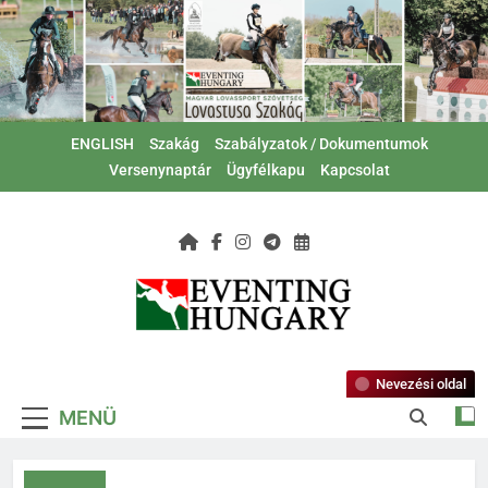
Ugrás
a
tartalomra
ENGLISH
Szakág
Szabályzatok / Dokumentumok
Versenynaptár
Ügyfélkapu
Kapcsolat
Magyar Lovas
Lovastusa Szakág
Szövetség –
Nevezési oldal
MENÜ
Lovastusa