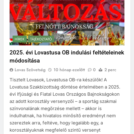
HÍREK
TÁJÉKOZTATÓ
2025. évi Lovastusa OB indulási feltételeinek
módosítása
Lovas Szövetség
10 hónap ezelőtt
0
2 perc
Tisztelt Lovasok, Lovastusa OB-ra készülők! A
Lovatusa Szakbizottság döntése értelmében a 2025.
évi Ifjúsági és Fiatal Lovas Országos Bajnokságokon
az adott korosztály versenyzői – a sportág szakmai
színvonalának megőrzése mellett – akkor is
indulhatnak, ha hivatalos minősítő eredményt nem
szereztek arra, feltéve, hogy legalább egy, a
korosztályuknak megfelelő szintű versenyt