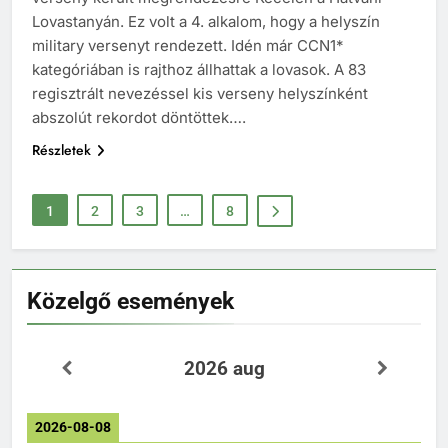
Lovastanyán. Ez volt a 4. alkalom, hogy a helyszín
military versenyt rendezett. Idén már CCN1*
kategóriában is rajthoz állhattak a lovasok. A 83
regisztrált nevezéssel kis verseny helyszínként
abszolút rekordot döntöttek….
Részletek
1
2
3
…
8
Közelgő események
2026 aug
2026-08-08