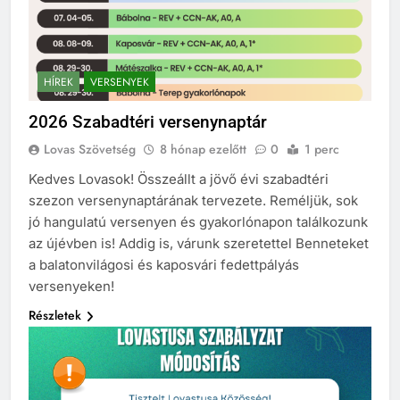
HÍREK
VERSENYEK
2026 Szabadtéri versenynaptár
Lovas Szövetség
8 hónap ezelőtt
0
1 perc
Kedves Lovasok! Összeállt a jövő évi szabadtéri
szezon versenynaptárának tervezete. Reméljük, sok
jó hangulatú versenyen és gyakorlónapon találkozunk
az újévben is! Addig is, várunk szeretettel Benneteket
a balatonvilágosi és kaposvári fedettpályás
versenyeken!
Részletek