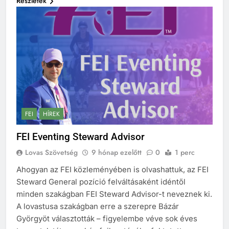
Részletek
FEI
HÍREK
FEI Eventing Steward Advisor
Lovas Szövetség
9 hónap ezelőtt
0
1 perc
Ahogyan az FEI közleményében is olvashattuk, az FEI
Steward General pozíció felváltásaként idéntől
minden szakágban FEI Steward Advisor-t neveznek ki.
A lovastusa szakágban erre a szerepre Bázár
Györgyöt választották – figyelembe véve sok éves