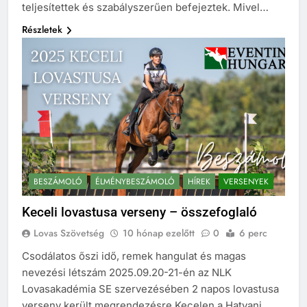
teljesítettek és szabályszerűen befejeztek. Mivel…
Részletek
BESZÁMOLÓ
ÉLMÉNYBESZÁMOLÓ
HÍREK
VERSENYEK
Keceli lovastusa verseny – összefoglaló
Lovas Szövetség
10 hónap ezelőtt
0
6 perc
Csodálatos őszi idő, remek hangulat és magas
nevezési létszám 2025.09.20-21-én az NLK
Lovasakadémia SE szervezésében 2 napos lovastusa
verseny került megrendezésre Kecelen a Hatvani