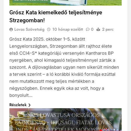
Grósz Kata kiemelkedő teljesítménye
Strzegomban!
Lovas Szövetség
10 hónap ezelőtt
0
2 perc
Grósz Kata 2025. október 1–5. között
Lengyelországban, Strzegomban állt rajthoz élete
első CCI4-S* kategóriájú versenyén Kantharos BP
nyergében, ahol kimagasló teljesítménnyel zárták a
szezont. A díjlovaglásban ugyan nem sikerült minden
a tervek szerint – a ló korábbi kiváló formája ezúttal
nem mutatkozott meg teljes mértékben a
négyszögben. Ennek egyik oka az volt, hogy a
bonyolult…
Részletek