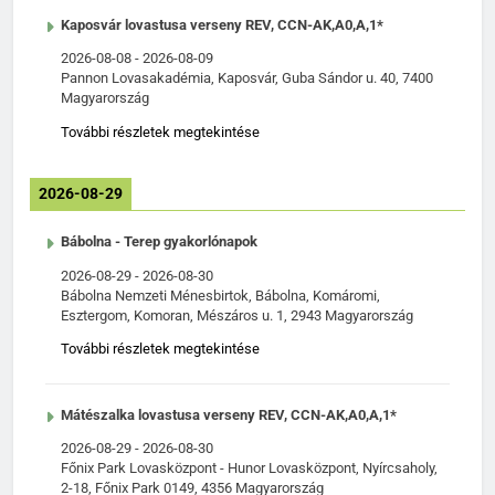
Kaposvár lovastusa verseny REV, CCN-AK,A0,A,1*
2026-08-08
-
2026-08-09
Pannon Lovasakadémia, Kaposvár, Guba Sándor u. 40, 7400
Magyarország
További részletek megtekintése
2026-08-29
Bábolna - Terep gyakorlónapok
2026-08-29
-
2026-08-30
Bábolna Nemzeti Ménesbirtok, Bábolna, Komáromi,
Esztergom, Komoran, Mészáros u. 1, 2943 Magyarország
További részletek megtekintése
Mátészalka lovastusa verseny REV, CCN-AK,A0,A,1*
2026-08-29
-
2026-08-30
Főnix Park Lovasközpont - Hunor Lovasközpont, Nyírcsaholy,
2-18, Főnix Park 0149, 4356 Magyarország