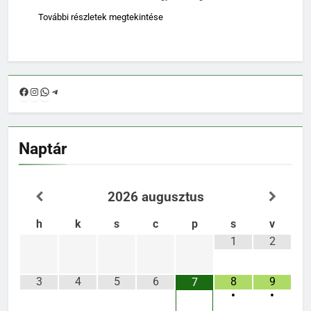
További részletek megtekintése
Facebook
Instagram
WhatsApp
Telegram
Naptár
2026
augusztus
h
k
s
c
p
s
v
1
2
3
4
5
6
8
9
7
•
•