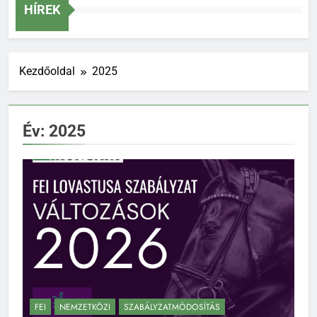
Szakág
HÍREK
Kezdőoldal
2025
Év:
2025
FEI
NEMZETKÖZI
SZABÁLYZATMÓDOSÍTÁS