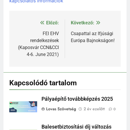
kapcsolatos információk
Előző:
Következő:
Bejegyzés
navigáció
FEI EHV
Csapattal az Ifjúsági
rendelkezések
Európa Bajnokságon!
(Kaposvár CCN&CCI
4-6. June 2021)
Kapcsolódó tartalom
Pályaépítő továbbképzés 2025
Lovas Szövetség
2 év ezelőtt
0
Balesetbiztosítási díj változás