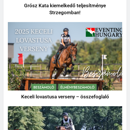
Grósz Kata kiemelkedő teljesítménye
Strzegomban!
BESZÁMOLÓ
ÉLMÉNYBESZÁMOLÓ
Keceli lovastusa verseny – összefoglaló