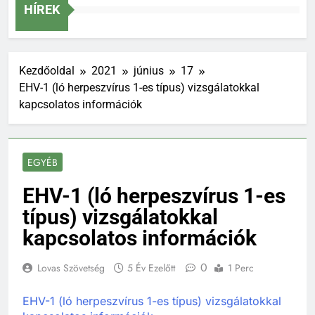
Szakág
HÍREK
Kezdőoldal
2021
június
17
EHV-1 (ló herpeszvírus 1-es típus) vizsgálatokkal
kapcsolatos információk
EGYÉB
EHV-1 (ló herpeszvírus 1-es
típus) vizsgálatokkal
kapcsolatos információk
0
Lovas Szövetség
5 Év Ezelőtt
1 Perc
EHV-1 (ló herpeszvírus 1-es típus) vizsgálatokkal