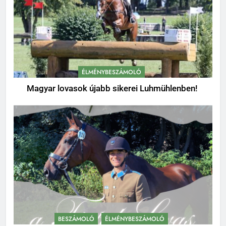
ÉLMÉNYBESZÁMOLÓ
Magyar lovasok újabb sikerei Luhmühlenben!
BESZÁMOLÓ
ÉLMÉNYBESZÁMOLÓ