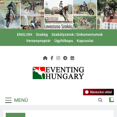
Ugrás
a
tartalomra
ENGLISH
Szakág
Szabályzatok / Dokumentumok
Versenynaptár
Ügyfélkapu
Kapcsolat
Magyar Lovas
Lovastusa Szakág
Szövetség –
Nevezési oldal
MENÜ
Lovastusa