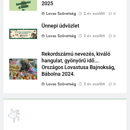
2025
Lovas Szövetség
2 év ezelőtt
0
Ünnepi üdvözlet
Lovas Szövetség
2 év ezelőtt
0
Rekordszámú nevezés, kiváló
hangulat, gyönyörű idő….
Országos Lovastusa Bajnokság,
Bábolna 2024.
Lovas Szövetség
2 év ezelőtt
0