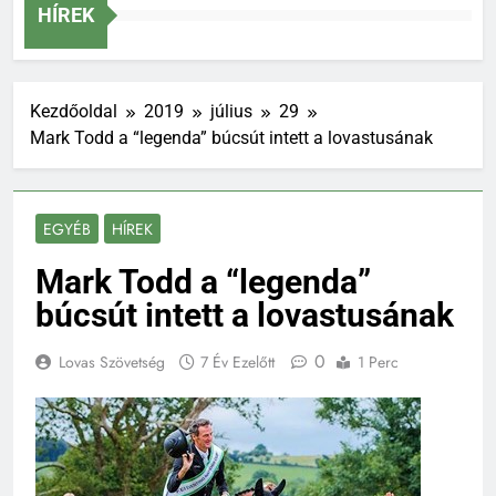
Szakág
HÍREK
Kezdőoldal
2019
július
29
Mark Todd a “legenda” búcsút intett a lovastusának
EGYÉB
HÍREK
Mark Todd a “legenda”
búcsút intett a lovastusának
0
Lovas Szövetség
7 Év Ezelőtt
1 Perc