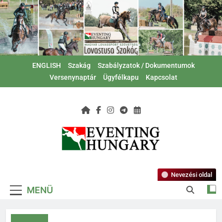
Ugrás
a
tartalomra
ENGLISH
Szakág
Szabályzatok / Dokumentumok
Versenynaptár
Ügyfélkapu
Kapcsolat
Magyar Lovas
Lovastusa Szakág
Szövetség –
Nevezési oldal
MENÜ
Lovastusa