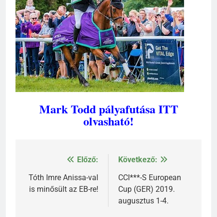
Mark Todd pályafutása ITT
olvasható!
Előző:
Következő:
Bejegyzés
navigáció
Tóth Imre Anissa-val
CCI***-S European
is minősült az EB-re!
Cup (GER) 2019.
augusztus 1-4.