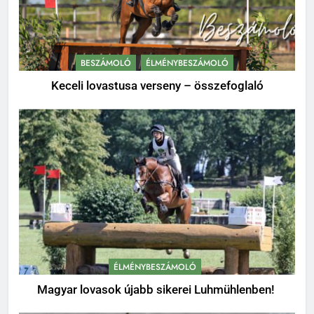
BESZÁMOLÓ
ÉLMÉNYBESZÁMOLÓ
Keceli lovastusa verseny – összefoglaló
ÉLMÉNYBESZÁMOLÓ
Magyar lovasok újabb sikerei Luhmühlenben!