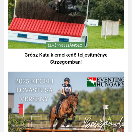
ÉLMÉNYBESZÁMOLÓ
Grósz Kata kiemelkedő teljesítménye
Strzegomban!