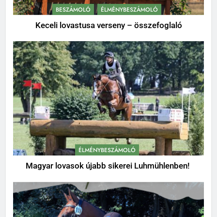
BESZÁMOLÓ
ÉLMÉNYBESZÁMOLÓ
Keceli lovastusa verseny – összefoglaló
ÉLMÉNYBESZÁMOLÓ
Magyar lovasok újabb sikerei Luhmühlenben!