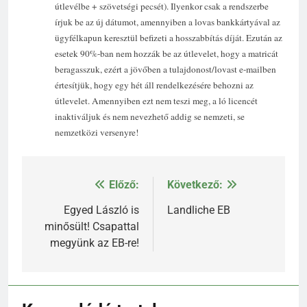
útlevélbe + szövetségi pecsét). Ilyenkor csak a rendszerbe
írjuk be az új dátumot, amennyiben a lovas bankkártyával az
ügyfélkapun keresztül befizeti a hosszabbítás díját. Ezután az
esetek 90%-ban nem hozzák be az útlevelet, hogy a matricát
beragasszuk, ezért a jövőben a tulajdonost/lovast e-mailben
értesítjük, hogy egy hét áll rendelkezésére behozni az
útlevelet. Amennyiben ezt nem teszi meg, a ló licencét
inaktiváljuk és nem nevezhető addig se nemzeti, se
nemzetközi versenyre!
Előző:
Következő:
Bejegyzés
navigáció
Egyed László is
Landliche EB
minősült! Csapattal
megyünk az EB-re!