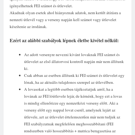
igényelhetnek FEI számot és útlevelet.
Akadnak olyan esetek ahol hiányoznak adatok, nem került átírásra a
nemzeti útlevél vagy a verseny napján kell számot vagy útlevelet
készítenie az irodának.
Ezért az alábbi szabályok lépnek életbe kivétel nélkül:
Az adott versenyre nevezni kívánt lovaknak FEI számot és
útlevelet az első állatorvosi kontroll napján már nem állítunk
ki.
Csak abban az esetben állítunk ki FEI számot és útlevelet egy
lónak, ha az aktuális tulajdonos szerepel az útlevélben.
A lovasokat a legtöbb esetben tájékoztatjuk arról, ha a
lovának az FEI lóútlevele lejár, de kérnénk, hogy ezt a lovas
is mindig ellenőrizze egy nemzetközi verseny előtt. Aki a
verseny előtt egy nappal lovat cserél, amelynek lejárt az
útlevele, azt az útlevelet értelemszerűen már nem tudjuk az
FEI szabályzatnak megfelelően meghosszabbítani (FEI
rendszerben való hosszabbítás + matrica beragasztása az