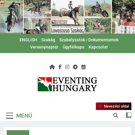
Ugrás
a
tartalomra
ENGLISH
Szakág
Szabályzatok / Dokumentumok
Versenynaptár
Ügyfélkapu
Kapcsolat
Magyar Lovas
Lovastusa Szakág
Szövetség –
Nevezési oldal
MENÜ
Lovastusa