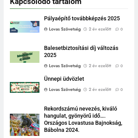
Kapcsolódó tartalom
Pályaépítő továbbképzés 2025
Lovas Szövetség
2 év ezelőtt
0
Balesetbiztosítási díj változás
2025
Lovas Szövetség
2 év ezelőtt
0
Ünnepi üdvözlet
Lovas Szövetség
2 év ezelőtt
0
Rekordszámú nevezés, kiváló
hangulat, gyönyörű idő….
Országos Lovastusa Bajnokság,
Bábolna 2024.