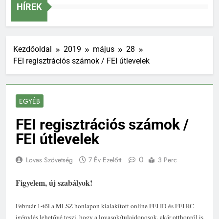
Szakág
HÍREK
Kezdőoldal
2019
május
28
FEI regisztrációs számok / FEI útlevelek
EGYÉB
FEI regisztrációs számok /
FEI útlevelek
0
Lovas Szövetség
7 Év Ezelőtt
3 Perc
Figyelem, új szabályok!
Február 1-től a MLSZ honlapon kialakított online FEI ID és FEI RC
igénylés lehetővé teszi, hogy a lovasok/tulajdonosok, akár otthonról is