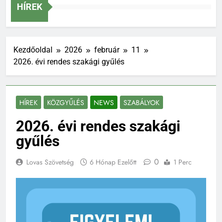
Szakág
HÍREK
Kezdőoldal
2026
február
11
2026. évi rendes szakági gyűlés
HÍREK
KÖZGYŰLÉS
NEWS
SZABÁLYOK
2026. évi rendes szakági
gyűlés
0
Lovas Szövetség
6 Hónap Ezelőtt
1 Perc