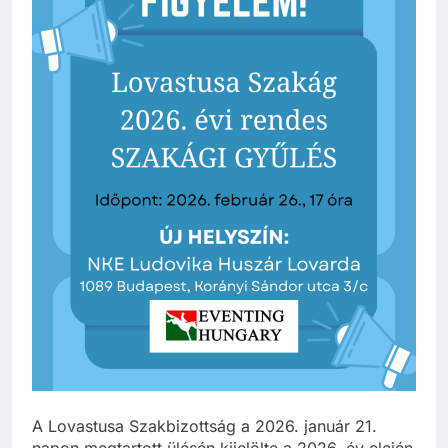
A Lovastusa Szakbizottság a 2026. január 21.
napon megtartott ülésén kijelölte a 2026. év elején