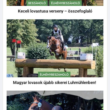
BESZÁMOLÓ
ÉLMÉNYBESZÁMOLÓ
Keceli lovastusa verseny – összefoglaló
ÉLMÉNYBESZÁMOLÓ
Magyar lovasok újabb sikerei Luhmühlenben!