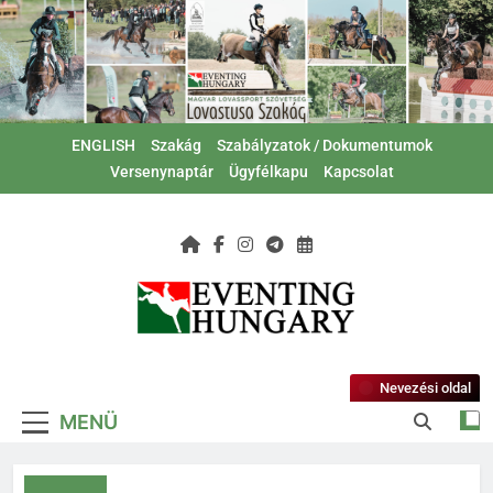
Ugrás
a
tartalomra
ENGLISH
Szakág
Szabályzatok / Dokumentumok
Versenynaptár
Ügyfélkapu
Kapcsolat
Magyar Lovas
Lovastusa Szakág
Szövetség –
Nevezési oldal
MENÜ
Lovastusa