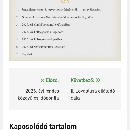
Előző:
Következő:
Bejegyzés
navigáció
2026. évi rendes
II. Lovastusa díjátadó
közgyűlés időpontja
gála
Kapcsolódó tartalom