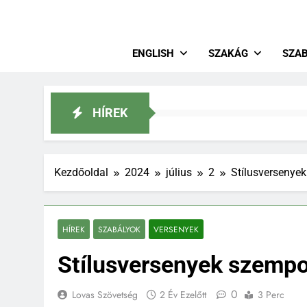
Magya
Lovastusa
ENGLISH
SZAKÁG
SZA
HÍREK
Kezdőoldal
2024
július
2
Stílusversenye
HÍREK
SZABÁLYOK
VERSENYEK
Stílusversenyek szempo
0
Lovas Szövetség
2 Év Ezelőtt
3 Perc