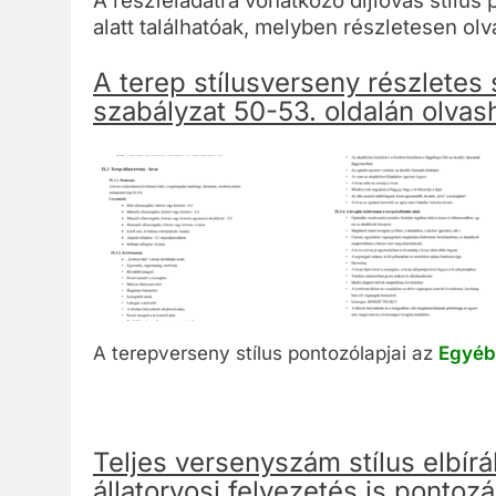
A részfeladatra vonatkozó díjlovas stílus
alatt találhatóak, melyben részletesen olv
A terep stílusverseny részletes
szabályzat 50-53. oldalán olvas
A terepverseny stílus pontozólapjai az
Egyéb
Teljes versenyszám stílus elbír
állatorvosi felvezetés is pontoz