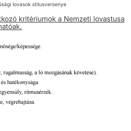
úsági lovasok stílusversenye
atkozó kritériumok a Nemzeti lovastusa
hatóak.