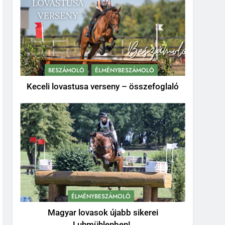
BESZÁMOLÓ
ÉLMÉNYBESZÁMOLÓ
Keceli lovastusa verseny – összefoglaló
ÉLMÉNYBESZÁMOLÓ
Magyar lovasok újabb sikerei
Luhmühlenben!