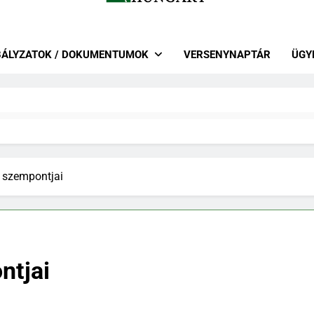
r Lovas Szövetség – Lovastusa 
 Szakág
BÁLYZATOK / DOKUMENTUMOK
VERSENYNAPTÁR
ÜGY
k szempontjai
ntjai