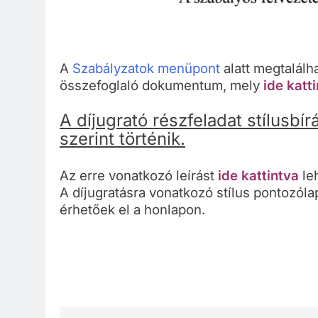
A
Szabályzatok menüpont
alatt megtalálh
összefoglaló dokumentum, mely
ide katt
A díjugrató részfeladat stílusbí
szerint történik.
Az erre vonatkozó leírást
ide kattintva
le
A
díjugratásra vonatkozó stílus pontozól
érhetőek el a honlapon.