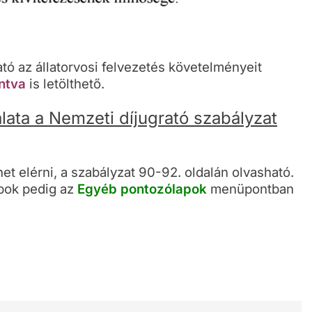
ató az állatorvosi felvezetés követelményeit
intva
is letölthető.
rálata a Nemzeti díjugrató szabályzat
het elérni, a szabályzat 90-92. oldalán olvasható.
apok pedig az
Egyéb pontozólapok
menüpontban