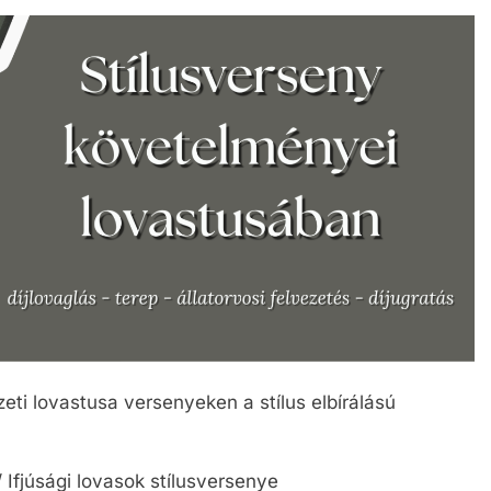
ti lovastusa versenyeken a stílus elbírálású
Ifjúsági lovasok stílusversenye