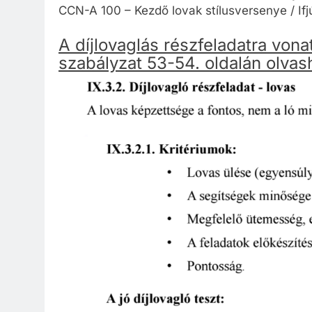
CCN-A 100 – Kezdő lovak stílusversenye / Ifj
A díjlovaglás részfeladatra von
szabályzat 53-54. oldalán olvas