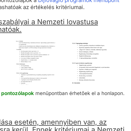
 pontozólapok a
Díjlovagló programok menüpont
ashatóak az értékelés kritériumai.
 szabályai a Nemzeti lovastusa
hatóak.
 pontozólapok
menüpontban érhetőek el a honlapon.
álása esetén, amennyiben van, az
ásra kerül. Ennek kritériumai a Nemzeti