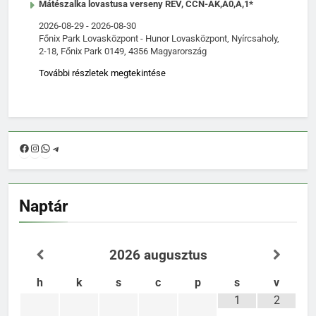
Mátészalka lovastusa verseny REV, CCN-AK,A0,A,1*
2026-08-29
-
2026-08-30
Főnix Park Lovasközpont - Hunor Lovasközpont, Nyírcsaholy,
2-18, Főnix Park 0149, 4356 Magyarország
További részletek megtekintése
Facebook
Instagram
WhatsApp
Telegram
Naptár
2026
augusztus
h
k
s
c
p
s
v
1
2