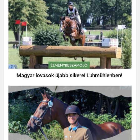
ÉLMÉNYBESZÁMOLÓ
Magyar lovasok újabb sikerei Luhmühlenben!