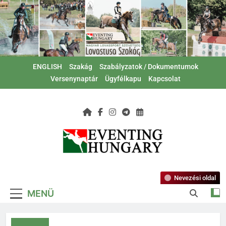
Ugrás
a
tartalomra
ENGLISH
Szakág
Szabályzatok / Dokumentumok
Versenynaptár
Ügyfélkapu
Kapcsolat
Magyar Lovas
Lovastusa Szakág
Szövetség –
Nevezési oldal
MENÜ
Lovastusa