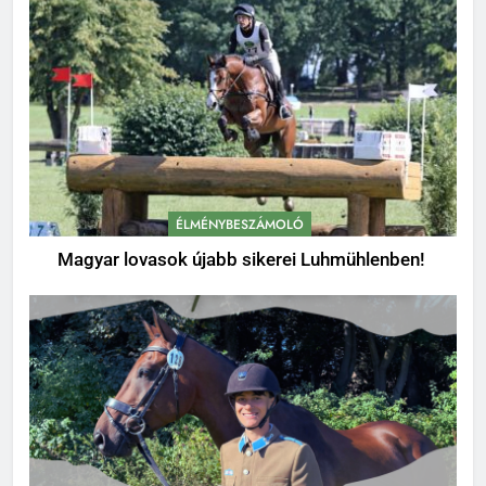
ÉLMÉNYBESZÁMOLÓ
Magyar lovasok újabb sikerei Luhmühlenben!