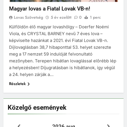
Magyar lovas a Fiatal Lovak VB-n!
Lovas Szövetség
5 év ezelőtt
0
1 perc
Külföldön élő magyar lovashölgy – Doerfer Noémi
Viola, és CRYSTAL BARNEY nevű 7 éves lova –
képviselte hazánkat a 2021. évi Fiatal Lovak VB-n.
Díjlovaglásban 38,7 hibaponttal 53. helyet szerezte
meg a 17 nemzet 59 indulóját felvonultató
mezőnyben. Terepen hibátlan lovaglással előrébb lép
a helyezésben! Díjugratásban is hibátlanok, így végül
a 24. helyen zárják a…
Részletek
Közelgő események
2026 aug