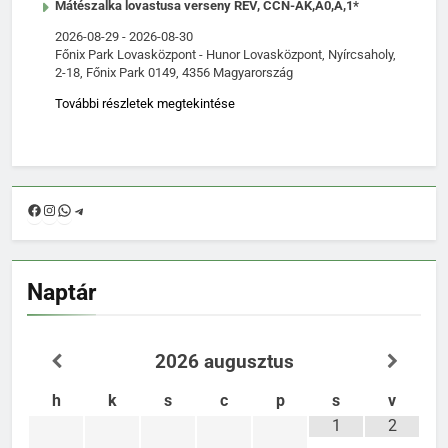
Mátészalka lovastusa verseny REV, CCN-AK,A0,A,1*
2026-08-29
-
2026-08-30
Főnix Park Lovasközpont - Hunor Lovasközpont, Nyírcsaholy,
2-18, Főnix Park 0149, 4356 Magyarország
További részletek megtekintése
Facebook
Instagram
WhatsApp
Telegram
Naptár
2026
augusztus
h
k
s
c
p
s
v
1
2