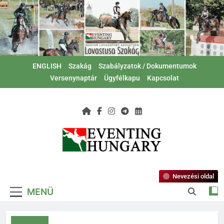
Ugrás
a
tartalomra
ENGLISH
Szakág
Szabályzatok / Dokumentumok
Versenynaptár
Ügyfélkapu
Kapcsolat
Magyar Lovas
Lovastusa Szakág
Szövetség –
Nevezési oldal
MENÜ
Lovastusa