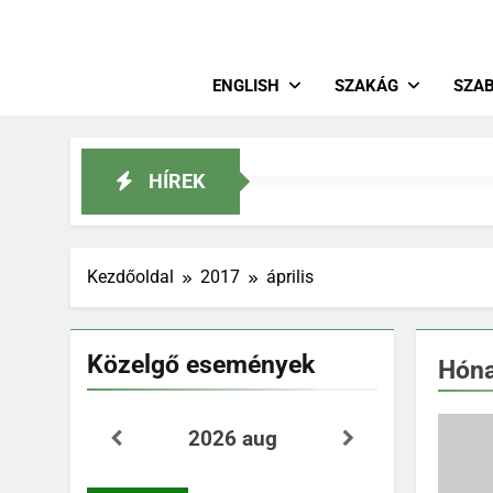
Magya
Lovastusa
ENGLISH
SZAKÁG
SZA
HÍREK
Kezdőoldal
2017
április
Közelgő események
Hón
2026 aug