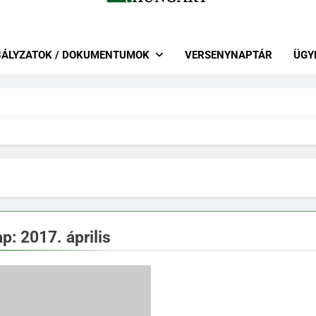
r Lovas Szövetség – Lovastusa 
 Szakág
BÁLYZATOK / DOKUMENTUMOK
VERSENYNAPTÁR
ÜGY
ap:
2017. április