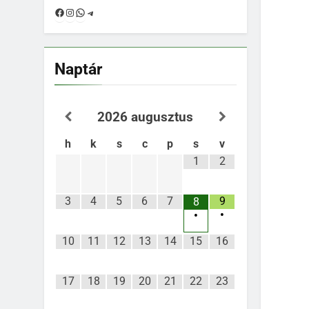
Facebook
Instagram
WhatsApp
Telegram
Naptár
2026
augusztus
h
k
s
c
p
s
v
1
2
3
4
5
6
7
9
8
•
•
10
11
12
13
14
15
16
17
18
19
20
21
22
23