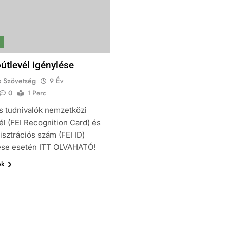
óútlevél igénylése
s Szövetség
9 Év
0
1 Perc
 tudnivalók nemzetközi
él (FEI Recognition Card) és
isztrációs szám (FEI ID)
ése esetén ITT OLVAHATÓ!
ek