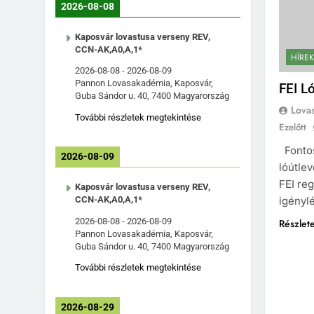
2026-08-08
Kaposvár lovastusa verseny REV,
CCN-AK,A0,A,1*
HÍREK
2026-08-08
-
2026-08-09
Pannon Lovasakadémia, Kaposvár,
FEI L
Guba Sándor u. 40, 7400 Magyarország
Lova
További részletek megtekintése
Ezelőtt
Fontos
2026-08-09
lóútlev
FEI reg
Kaposvár lovastusa verseny REV,
igényl
CCN-AK,A0,A,1*
2026-08-08
-
2026-08-09
Részlet
Pannon Lovasakadémia, Kaposvár,
Guba Sándor u. 40, 7400 Magyarország
További részletek megtekintése
2026-08-29