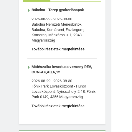
Bábolna - Terep gyakorlónapok
2026-08-29
-
2026-08-30
Bábolna Nemzeti Ménesbirtok,
Bábolna, Komáromi, Esztergom,
Komoran, Mészáros u. 1, 2943
Magyarország
További részletek megtekintése
Mátészalka lovastusa verseny REV,
CCN-AK,A0,A,1*
2026-08-29
-
2026-08-30
Főnix Park Lovasközpont - Hunor
Lovasközpont, Nyírcsaholy, 2-18, Főnix
Park 0149, 4356 Magyarország
További részletek megtekintése