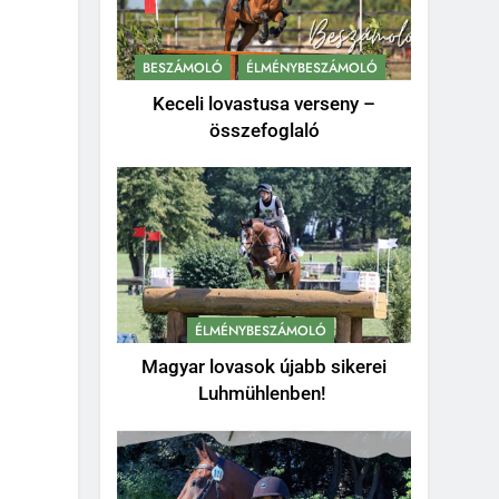
BESZÁMOLÓ
ÉLMÉNYBESZÁMOLÓ
Keceli lovastusa verseny –
összefoglaló
ÉLMÉNYBESZÁMOLÓ
Magyar lovasok újabb sikerei
Luhmühlenben!